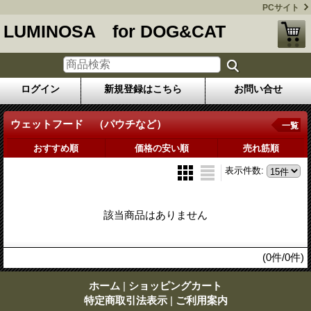
PCサイト
LUMINOSA for DOG&CAT
ログイン
新規登録はこちら
お問い合せ
ウェットフード （パウチなど）
一覧
おすすめ順
価格の安い順
売れ筋順
表示件数
:
該当商品はありません
(0件/0件)
ホーム
|
ショッピングカート
特定商取引法表示
|
ご利用案内