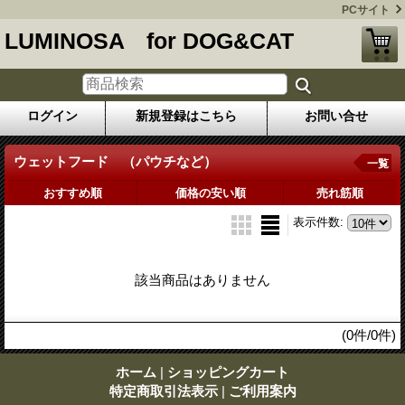
PCサイト
LUMINOSA for DOG&CAT
ログイン
新規登録はこちら
お問い合せ
ウェットフード （パウチなど）
一覧
おすすめ順
価格の安い順
売れ筋順
表示件数
:
該当商品はありません
(0件/0件)
ホーム
|
ショッピングカート
特定商取引法表示
|
ご利用案内