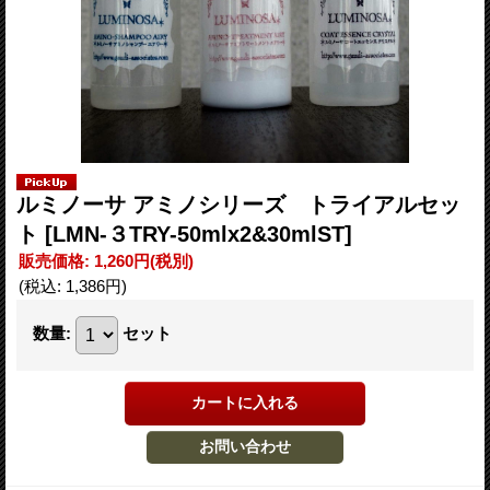
ルミノーサ アミノシリーズ トライアルセッ
ト
[LMN-３TRY-50mlx2&30mlST]
販売価格
:
1,260円
(税別)
(税込
:
1,386円
)
数量
:
セット