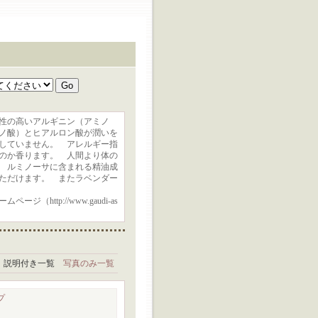
性の高いアルギニン（アミノ
ノ酸）とヒアルロン酸が潤いを
していません。 アレルギー指
のか香ります。 人間より体の
 ルミノーサに含まれる精油成
ただけます。 またラベンダー
tp://www.gaudi-as
説明付き一覧
写真のみ一覧
プ