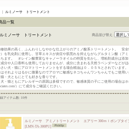
｜
ルミノーサ トリートメント
商品一覧
ルミノーサ トリートメント
商品並び替え
:
補修効果の高く、ふんわりしなやかな仕上がりのアミノ酸系トリートメント。 安全
酸）を乳化剤に使用し、甘草エキスが炎症や肌荒れを抑えながらグルタミン酸（アミ
保ちます。 オレイン酸豊富なキャノーラオイルの特質を生かし、増粘剤成分は添加
定成分や人口香料も使用しておりませんが、成分に含まれる天然ラベンダーなどがほ
小さい犬・猫にアロマトリートメントをする場合精油は０．０５％とされています。
分はそれよりはるかに微量なのでアロマに敏感なネコちゃんワンちゃんでもご使用い
は猫・犬ともにとても好きな香りです。
犬・猫ともにアレルギーの原因は多様ですので、敏感体質の子にご使用の場合はホームページ（ht
ociates.com/）にて成分をご確認ください。
録アイテム数
:
10件
ルミノーサ アミノトリートメント エアリー 300ｍｌポンプタイ
[LMN-TA-300PU]