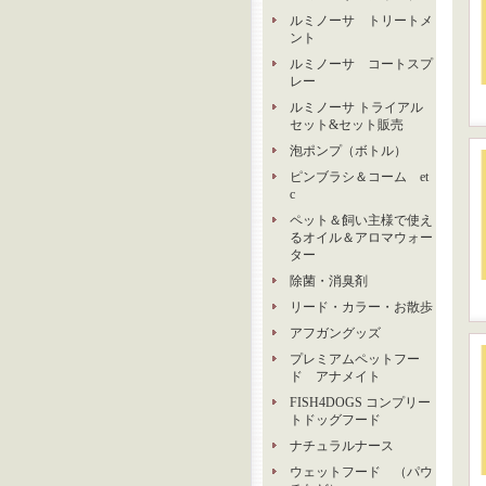
ルミノーサ トリートメ
ント
ルミノーサ コートスプ
レー
ルミノーサ トライアル
セット&セット販売
泡ポンプ（ボトル）
ピンブラシ＆コーム et
c
ペット＆飼い主様で使え
るオイル＆アロマウォー
ター
除菌・消臭剤
リード・カラー・お散歩
アフガングッズ
プレミアムペットフー
ド アナメイト
FISH4DOGS コンプリー
トドッグフード
ナチュラルナース
ウェットフード （パウ