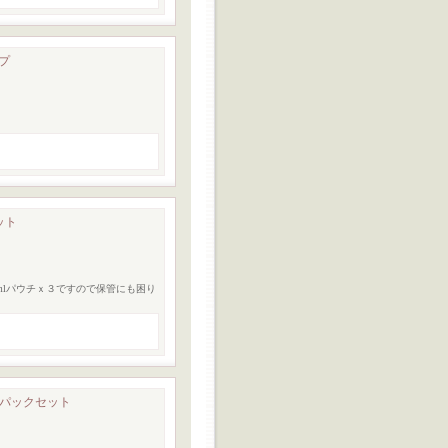
イプ
ット
0mlパウチｘ３ですので保管にも困り
５パックセット