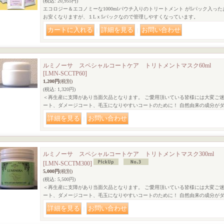
(税込
:
20,955円)
エコロジー＆エコノミーな1000mlパウチ入りのトリートメント が5パック入っ
お安くなりますが、１Lｘ5パックなので管理しやすくなっています。
｜
｜
ルミノーサ スペシャルコートケア トリトメントマスク60ml
[LMN-SCCTP60]
1,200円
(税別)
(税込
:
1,320円)
＜再生産に支障があり当面欠品となります。 ご愛用頂いている皆様には大変ご迷
ート、ダメージコート、毛玉になりやすいコートのために！ 自然由来の成分が
｜
ルミノーサ スペシャルコートケア トリトメントマスク300ml
[LMN-SCCTM300]
5,000円
(税別)
(税込
:
5,500円)
＜再生産に支障があり当面欠品となります。 ご愛用頂いている皆様には大変ご迷
ート、ダメージコート、毛玉になりやすいコートのために！ 自然由来の成分が
｜