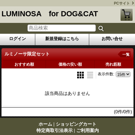
PCサイト
LUMINOSA for DOG&CAT
ログイン
新規登録はこちら
お問い合せ
ルミノーサ限定セット
一覧
おすすめ順
価格の安い順
売れ筋順
表示件数
:
該当商品はありません
(0件/0件)
ホーム
|
ショッピングカート
特定商取引法表示
|
ご利用案内