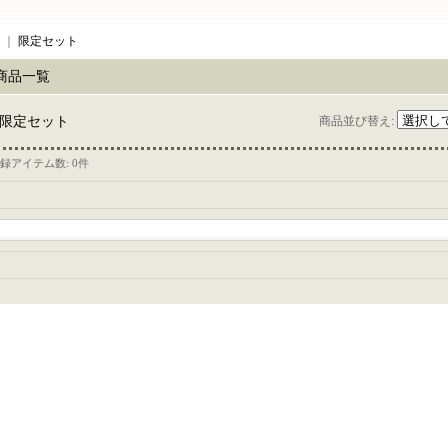
｜
限定セット
商品一覧
限定セット
商品並び替え
:
録アイテム数
:
0件