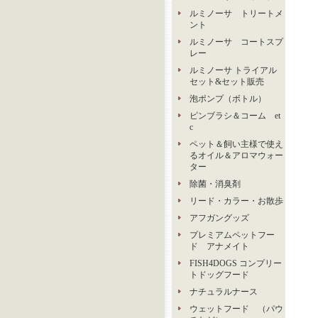
ルミノーサ トリートメ
ント
ルミノーサ コートスプ
レー
ルミノーサ トライアル
セット&セット販売
泡ポンプ（ボトル）
ピンブラシ＆コーム et
c
ペット＆飼い主様で使え
るオイル＆アロマウォー
ター
除菌・消臭剤
リード・カラー・お散歩
アフガングッズ
プレミアムペットフー
ド アナメイト
FISH4DOGS コンプリー
トドッグフード
ナチュラルナース
ウェットフード （パウ