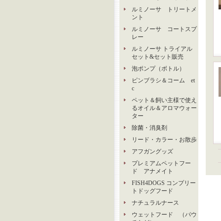
ルミノーサ トリートメ
ント
ルミノーサ コートスプ
レー
ルミノーサ トライアル
セット&セット販売
泡ポンプ（ボトル）
ピンブラシ＆コーム et
c
ペット＆飼い主様で使え
るオイル＆アロマウォー
ター
除菌・消臭剤
リード・カラー・お散歩
アフガングッズ
プレミアムペットフー
ド アナメイト
FISH4DOGS コンプリー
トドッグフード
ナチュラルナース
ウェットフード （パウ