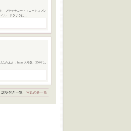
え、プラチナコート（コートスプレ
テイル、サラサラに…
ムの太さ：1mm 入り数：200本以
説明付き一覧
写真のみ一覧