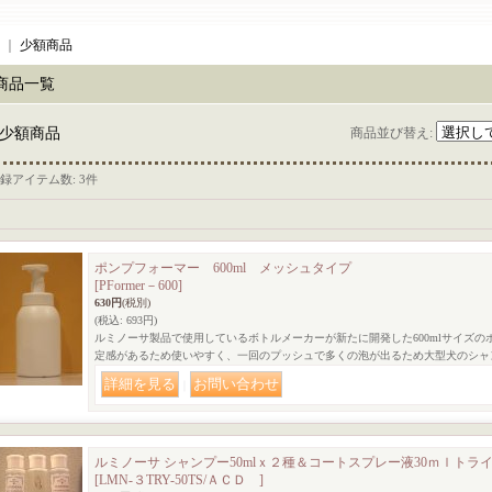
｜
少額商品
商品一覧
少額商品
商品並び替え
:
録アイテム数
:
3件
ポンプフォーマー 600ml メッシュタイプ
[PFormer－600]
630円
(税別)
(税込
:
693円)
ルミノーサ製品で使用しているボトルメーカーが新たに開発した600mlサイズの
定感があるため使いやすく、一回のプッシュで多くの泡が出るため大型犬のシャ
｜
ルミノーサ シャンプー50mlｘ２種＆コートスプレー液30ｍｌトラ
[LMN-３TRY-50TS/ＡＣＤ ]